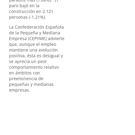
paro bajó en la
construcción en 2.121
personas (-1,21%).
La Confederación Española
de la Pequeña y Mediana
Empresa (CEPYME) advierte
que, aunque el empleo
mantiene una evolución
positiva, ésta es desigual y
se aprecia un peor
comportamiento relativo
en ámbitos con
preeminencia de
pequeñas y medianas
empresas.
CEPYME insiste en la
necesidad de mejorar el
marco normativo y
articular medidas que
incentiven la creación y el
mantenimiento del empleo
en estas empresas,