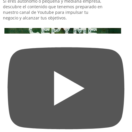
Si eres autónomo o pequeña y mediana empresa,
descubre el contenido que tenemos preparado en
nuestro canal de Youtube para impulsar tu
negocio y alcanzar tus objetivos.
Vídeo de YouTube UCstIlkS85os5EueBgnqxXxQ_3f-_2zzPRRs