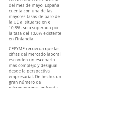
del mes de mayo, España
cuenta con una de las
mayores tasas de paro de
la UE al situarse en el
10,3%, solo superada por
la tasa del 10,6% existente
en Finlandia.
CEPYME recuerda que las
cifras del mercado laboral
esconden un escenario
más complejo y desigual
desde la perspectiva
empresarial. De hecho, un
gran número de
microempresas enfrenta
una situación que no les
permite crecer y generar
empleo, condicionando su
futuro y poniendo en
riesgo la continuidad de
este crecimiento en el
tiempo.