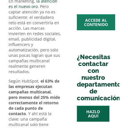
multime
En marketing,
la atención
es el nuevo oro
. Pero
captar atención ya no es
suficiente: el verdadero
ACCEDE AL
reto está en convertirla en
CONTENIDO
acción. Las marcas
invierten en redes sociales,
email, publicidad digital,
influencers y
automatización, pero solo
unas pocas logran que sus
¿Necesitas
campañas multicanal
contactar
realmente generen
con
resultados.
nuestro
Según HubSpot,
el 63% de
departamento
las empresas ejecutan
de
campañas multicanal,
comunicación?
pero menos del 25% mide
correctamente el retorno
de cada punto de
HAZLO
contacto
. Y ahí está la
AQUÍ
clave: una campaña
multicanal solo tiene