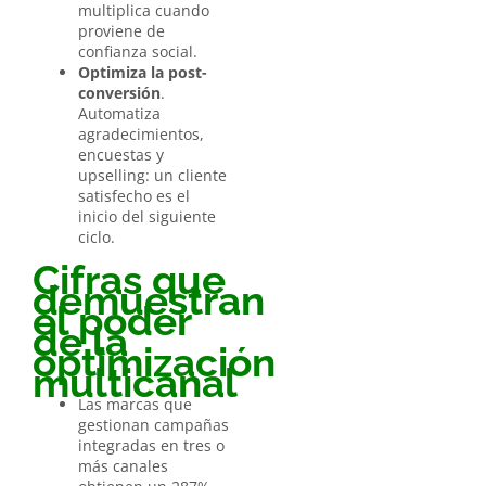
multiplica cuando
proviene de
confianza social.
Optimiza la post-
conversión
.
Automatiza
agradecimientos,
encuestas y
upselling: un cliente
satisfecho es el
inicio del siguiente
ciclo.
Cifras que
demuestran
el poder
de la
optimización
multicanal
Las marcas que
gestionan campañas
integradas en tres o
más canales