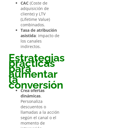
CAC
(Coste de
adquisición de
cliente) y LTV
(Lifetime Value)
combinados.
Tasa de atribución
asistida
: impacto de
los canales
indirectos.
Estrategias
prácticas
para
aumentar
la
conversión
Crea ofertas
dinámicas
.
Personaliza
descuentos o
llamadas a la acción
según el canal o el
momento de