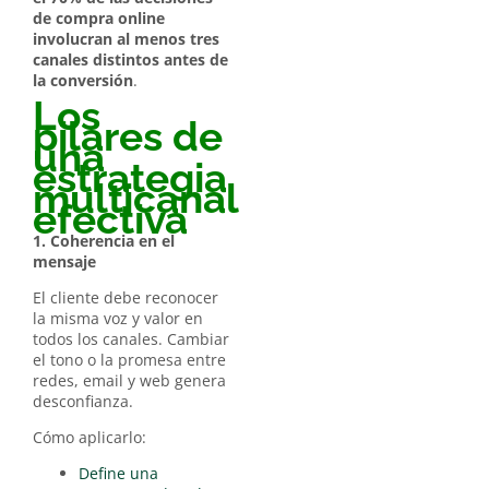
de compra online
involucran al menos tres
canales distintos antes de
la conversión
.
Los
pilares de
una
estrategia
multicanal
efectiva
1. Coherencia en el
mensaje
El cliente debe reconocer
la misma voz y valor en
todos los canales. Cambiar
el tono o la promesa entre
redes, email y web genera
desconfianza.
Cómo aplicarlo:
Define una