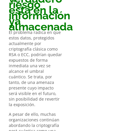
riesgo
está en la
información
ya
almacenada
El problema radica en que
estos datos, protegidos
actualmente por
criptografía clásica como
RSA o ECC, podrían quedar
expuestos de forma
inmediata una vez se
alcance el umbral
cuántico. Se trata, por
tanto, de una amenaza
presente cuyo impacto
será visible en el futuro,
sin posibilidad de revertir
la exposición.
A pesar de ello, muchas
organizaciones continúan
abordando la criptografía
post-cuántica como una