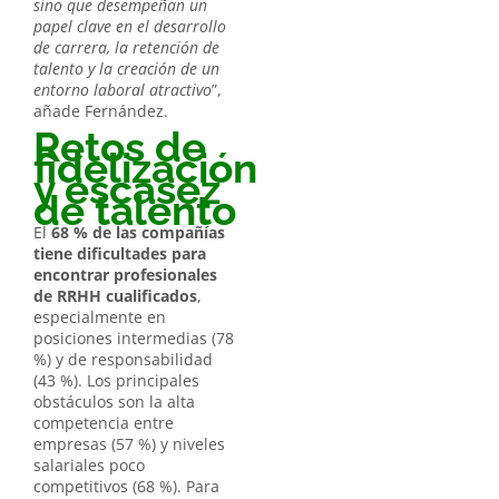
sino que desempeñan un
papel clave en el desarrollo
de carrera, la retención de
talento y la creación de un
entorno laboral atractivo
”,
añade Fernández.
Retos de
fidelización
y escasez
de talento
El
68 % de las compañías
tiene dificultades para
encontrar profesionales
de RRHH cualificados
,
especialmente en
posiciones intermedias (78
%) y de responsabilidad
(43 %). Los principales
obstáculos son la alta
competencia entre
empresas (57 %) y niveles
salariales poco
competitivos (68 %). Para