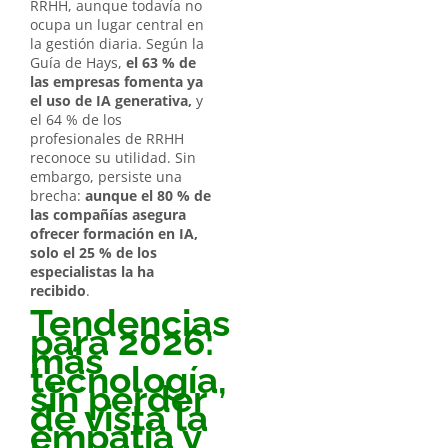
RRHH, aunque todavía no
ocupa un lugar central en
la gestión diaria. Según la
Guía de Hays,
el 63 % de
las empresas fomenta ya
el uso de IA generativa,
y
el 64 % de los
profesionales de RRHH
reconoce su utilidad. Sin
embargo, persiste una
brecha:
aunque el 80 % de
las compañías asegura
ofrecer formación en IA,
solo el 25 % de los
especialistas la ha
recibido
.
Tendencias
para 2026:
más
tecnología,
sin perder
de vista la
empatía y