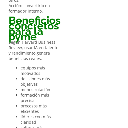
otros.
Acción: convertirlo en
formador interno.
Beneficios
concretos
para la
pyme
Según Harvard Business
Review, usar IA en talento
y rendimiento genera
beneficios reales:
equipos más
motivados
decisiones más
objetivas
menos rotación
formación más
precisa
procesos más
eficientes
líderes con más
claridad
cultura más