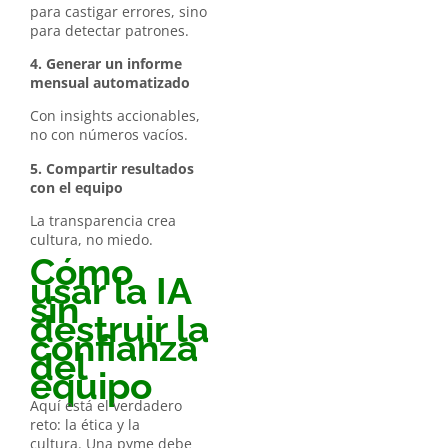
para castigar errores, sino
para detectar patrones.
4. Generar un informe
mensual automatizado
Con insights accionables,
no con números vacíos.
5. Compartir resultados
con el equipo
La transparencia crea
cultura, no miedo.
Cómo
usar la IA
sin
destruir la
confianza
del
equipo
Aquí está el verdadero
reto: la ética y la
cultura. Una pyme debe