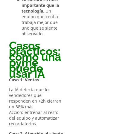
importante que la
tecnología
. Un
equipo que confía
trabaja mejor que
uno que se siente
observado.
Casos
prácticos:
cómo una
pyme
puede
usar IA
Caso 1: Ventas
La IA detecta que los
vendedores que
responden en <2h cierran
un 38% más.
Acción: entrenar al resto
del equipo y automatizar
recordatorios.
Caso 2: Atención al cliente