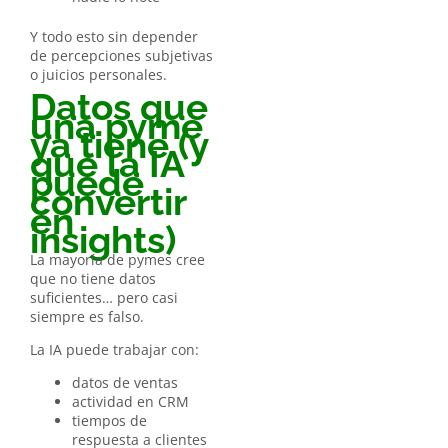
Y todo esto sin depender
de percepciones subjetivas
o juicios personales.
Datos que
una pyme
ya tiene (y
que la IA
puede
convertir
en
insights)
La mayoría de pymes cree
que no tiene datos
suficientes… pero casi
siempre es falso.
La IA puede trabajar con:
datos de ventas
actividad en CRM
tiempos de
respuesta a clientes