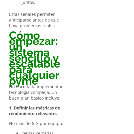
juntos.
Estas señales permiten
anticiparse antes de que
haya problemas reales.
Cómo
empezar:
un
sistema
sencillo y
escalable
para
cualquier
pyme
No hace falta implementar
tecnología compleja. Un
buen plan básico incluye:
1. Definir las métricas de
rendimiento relevantes
No más de 6–8 por equipo:
ventas cerradas