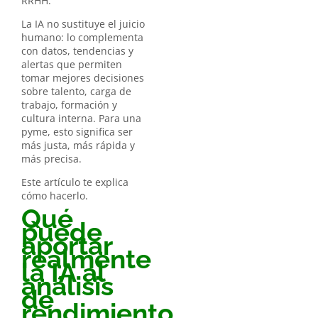
RRHH.
La IA no sustituye el juicio
humano: lo complementa
con datos, tendencias y
alertas que permiten
tomar mejores decisiones
sobre talento, carga de
trabajo, formación y
cultura interna. Para una
pyme, esto significa ser
más justa, más rápida y
más precisa.
Este artículo te explica
cómo hacerlo.
Qué
puede
aportar
realmente
la IA al
análisis
de
rendimiento