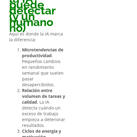
puede
detectar
(y un
humano
no)
Aquí es donde la IA marca
la diferencia:
Microtendencias de
productividad
.
Pequeños cambios
en rendimiento
semanal que suelen
pasar
desapercibidos.
Relación entre
volumen de tareas y
calidad
. La IA
detecta cuándo un
exceso de trabajo
empieza a deteriorar
resultados.
Ciclos de energía y
motivación
.