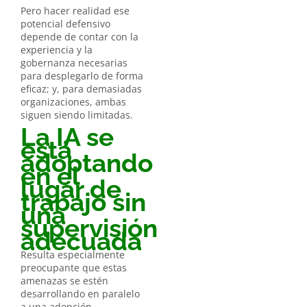
Pero hacer realidad ese
potencial defensivo
depende de contar con la
experiencia y la
gobernanza necesarias
para desplegarlo de forma
eficaz; y, para demasiadas
organizaciones, ambas
siguen siendo limitadas.
La IA se
está
adoptando
en el
lugar de
trabajo sin
una
supervisión
adecuada
Resulta especialmente
preocupante que estas
amenazas se estén
desarrollando en paralelo
a una adopción