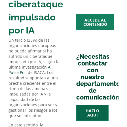
multime
ciberataque
impulsado
ACCEDE AL
CONTENIDO
por IA
Un tercio (35%) de las
organizaciones europeas
no puede afirmar si ha
¿Necesitas
sufrido un ciberataque
impulsado por IA, según la
contactar
última investigación
AI
con
Pulse Poll
de ISACA. Los
nuestro
resultados apuntan a una
departamento
brecha creciente entre el
ritmo de las amenazas
de
impulsadas por IA y la
comunicación?
capacidad de las
organizaciones para ver y
gestionar los riesgos a los
HAZLO
AQUÍ
que se enfrentan.
En este sentido, la