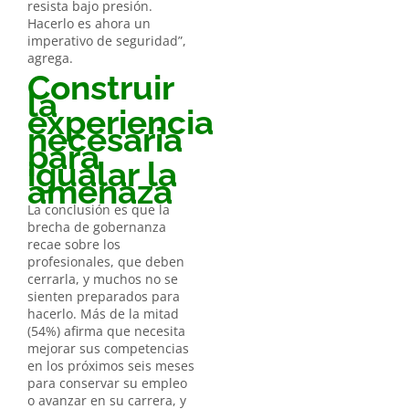
resista bajo presión.
Hacerlo es ahora un
imperativo de seguridad”,
agrega.
Construir
la
experiencia
necesaria
para
igualar la
amenaza
La conclusión es que la
brecha de gobernanza
recae sobre los
profesionales, que deben
cerrarla, y muchos no se
sienten preparados para
hacerlo. Más de la mitad
(54%) afirma que necesita
mejorar sus competencias
en los próximos seis meses
para conservar su empleo
o avanzar en su carrera, y