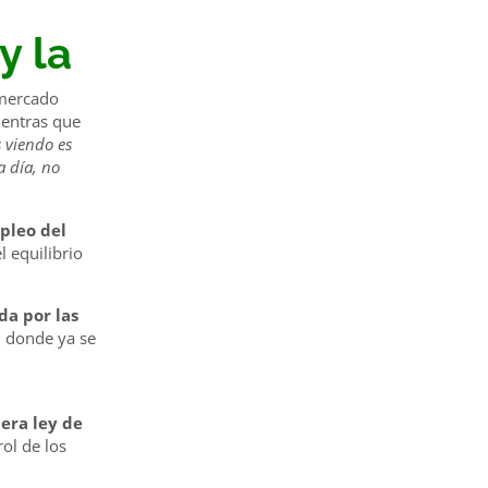
y la
 mercado
ientras que
 viendo es
a día, no
pleo del
 equilibrio
a por las
, donde ya se
era ley de
ol de los