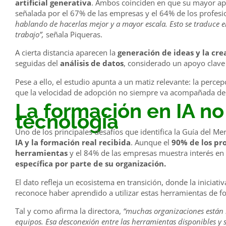
artificial generativa
. Ambos coinciden en que su mayor apor
señalada por el 67% de las empresas y el 64% de los profesi
hablando de hacerlas mejor y a mayor escala. Esto se traduce e
trabajo”,
señala Piqueras.
A cierta distancia aparecen la
generación de ideas y la cre
seguidas del
análisis de datos
, considerado un apoyo clave 
Pese a ello, el estudio apunta a un matiz relevante: la perce
que la velocidad de adopción no siempre va acompañada de 
La formación en IA no
tecnología
Uno de los principales desafíos que identifica la Guía del M
IA y la formación real recibida
. Aunque el
90% de los pro
herramientas
y el 84% de las empresas muestra interés e
específica por parte de su organización.
El dato refleja un ecosistema en transición, donde la iniciat
reconoce haber aprendido a utilizar estas herramientas de 
Tal y como afirma la directora,
“muchas organizaciones están i
equipos. Esa desconexión entre las herramientas disponibles y 