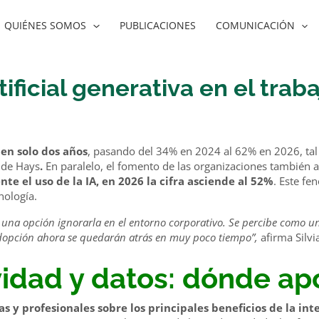
QUIÉNES SOMOS
PUBLICACIONES
COMUNICACIÓN
tificial generativa en el trab
 en solo dos años
, pasando del 34% en 2024 al 62% en 2026, ta
6
de Hays
.
En paralelo, el fomento de las organizaciones también 
te el uso de la IA, en 2026
la cifra asciende al 52%
. Este f
nología.
s una opción ignorarla en el entorno corporativo. Se percibe como 
 adopción ahora se quedarán atrás en muy poco tiempo”,
afirma Silvi
vidad y datos: dónde ap
 y profesionales sobre los principales beneficios de la int