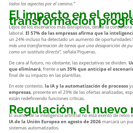
todos los aspectos por el camino.”
El impacto en el emple
transformación progr
Lejos de los escenarios más disruptivos, desde la consulto
laboral.
El 57% de las empresas afirma que la inteligenci
un 24% incluso ha detectado un aumento de oportunidades l
más una transformación de tareas que una desaparición de pues
como un sustituto directo”,
señala Piqueras.
De cara al futuro, no obstante, las expectativas se dividen.
U
que eliminará
, frente a
un 35% que anticipa el escenari
final de su impacto en las plantillas.
En este contexto,
la IA y la automatización de procesos
ya
empresas
, presente en el 29% de las ofertas analizadas, es
están redefiniendo funciones críticas.
Regulación, el nuevo
El avance de la inteligencia artificial no está exento de retos
IA de la Unión Europea en agosto de 2026
marcará un punt
sistemas automatizados.