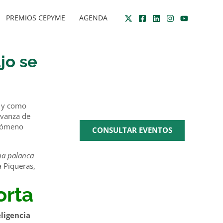
PREMIOS CEPYME
AGENDA
ajo se
AGENDA
CEPYME
l y como
avanza de
enómeno
CONSULTAR EVENTOS
una palanca
a Piqueras,
orta
Zona
multimedia
eligencia