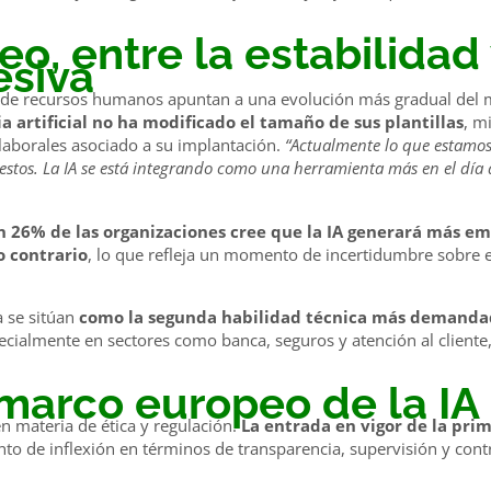
o, entre la estabilidad 
esiva
ra de recursos humanos apuntan a una evolución más gradual del
a artificial no ha modificado el tamaño de sus plantillas
, m
aborales asociado a su implantación.
“Actualmente lo que estamos
tos. La IA se está integrando como una herramienta más en el día 
n 26% de las organizaciones cree que la IA generará más em
o contrario
, lo que refleja un momento de incertidumbre sobre el
 se sitúan
como la segunda habilidad técnica más demandad
pecialmente en sectores como banca, seguros y atención al cliente
 marco europeo de la IA
 en materia de ética y regulación.
La entrada en vigor de la prim
o de inflexión en términos de transparencia, supervisión y contr