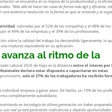
tación se encuentra en la mejora de la productividad y la eficie
onales.
“Más allá de hacer las cosas de forma más ágil y eficiente, e
n una auténtica revolución en la forma en que se entiende y se orga
atividad
, valoradas por el 52% de las compañías y el 48% de los 
por el 49% de las empresas y el 39% de los profesionales.
pción sobre la calidad del trabajo ha descendido ligeramente, lo q
una madurez equivalente en su aplicación.
 avanza al ritmo de la
ercado Laboral 2026 de Hays es la distancia
entre el interés por
fesionales declara estar dispuesto a capacitarse en estas
n promoverlo,
solo el 27% de los trabajadores ha recibido fo
iva individual empieza a ganar peso. De hecho, un 19% de los prof
forma completamente autodidacta.
nvirtiendo en tecnología de última generación sin haber preparado
su uso real ya está generando ineficiencias y dejando oportunidades