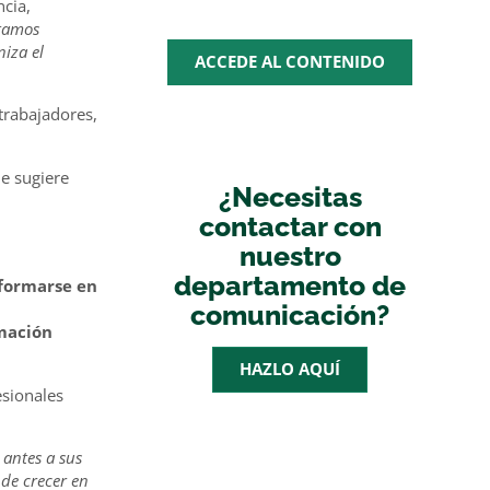
ncia,
stamos
niza el
ACCEDE AL CONTENIDO
trabajadores,
ue sugiere
¿Necesitas
contactar con
nuestro
departamento de
 formarse en
comunicación?
rmación
HAZLO AQUÍ
esionales
 antes a sus
 de crecer en