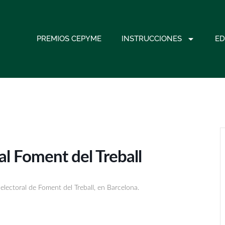
PREMIOS CEPYME
INSTRUCCIONES
ED
l Foment del Treball
electoral de Foment del Treball, en Barcelona.