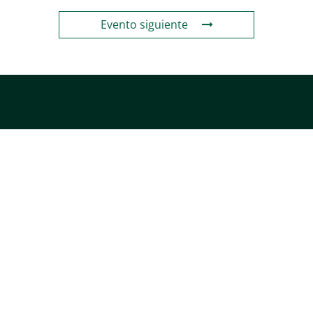
Evento siguiente
Tel:
+34 91 411 61 61
E-mail:
contacto@cepyme.es